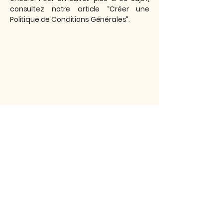
consultez notre article “Créer une
Politique de Conditions Générales”.
Distribution ASNA
819-806-8620